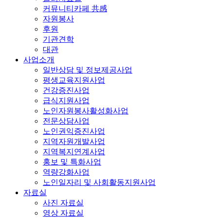
커뮤니티카페 共感
자원봉사
후원
기관견학
대관
사업소개
일반상담 및 정보제공사업
평생교육지원사업
건강증진사업
급식지원사업
노인자원봉사활성화사업
전문상담사업
노인권익증진사업
지역자원개발사업
지역복지연계사업
홍보 및 특화사업
역량강화사업
노인일자리 및 사회활동지원사업
자료실
사진 자료실
영상 자료실