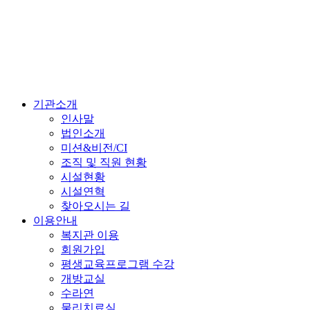
기관소개
인사말
법인소개
미션&비전/CI
조직 및 직원 현황
시설현황
시설연혁
찾아오시는 길
이용안내
복지관 이용
회원가입
평생교육프로그램 수강
개방교실
수라연
물리치료실