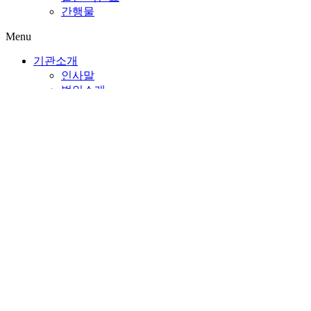
간행물
Menu
기관소개
인사말
법인소개
미션&비전/CI
조직 및 직원 현황
시설현황
시설연혁
찾아오시는 길
이용안내
복지관 이용
회원가입
평생교육프로그램 수강
개방교실
수라연
물리치료실
커뮤니티카페 共感
자원봉사
후원