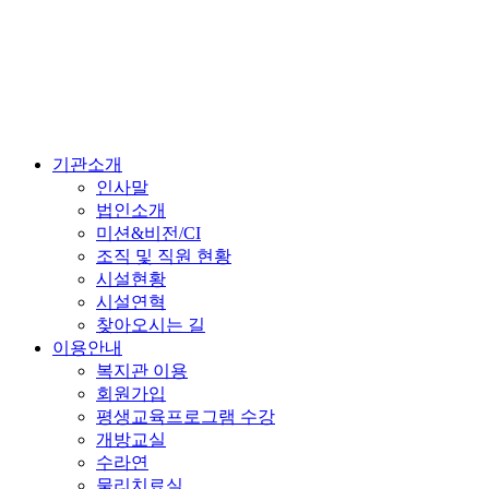
기관소개
인사말
법인소개
미션&비전/CI
조직 및 직원 현황
시설현황
시설연혁
찾아오시는 길
이용안내
복지관 이용
회원가입
평생교육프로그램 수강
개방교실
수라연
물리치료실