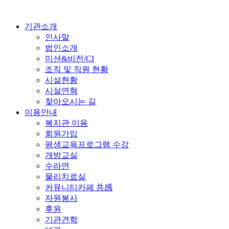
기관소개
인사말
법인소개
미션&비전/CI
조직 및 직원 현황
시설현황
시설연혁
찾아오시는 길
이용안내
복지관 이용
회원가입
평생교육프로그램 수강
개방교실
수라연
물리치료실
커뮤니티카페 共感
자원봉사
후원
기관견학