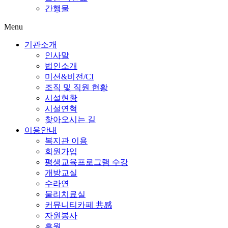
간행물
Menu
기관소개
인사말
법인소개
미션&비전/CI
조직 및 직원 현황
시설현황
시설연혁
찾아오시는 길
이용안내
복지관 이용
회원가입
평생교육프로그램 수강
개방교실
수라연
물리치료실
커뮤니티카페 共感
자원봉사
후원