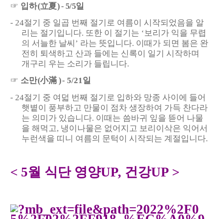
☞
입하
(
立夏
) - 5/5
일
- 24
절기 중 일곱 번째 절기로 여름이 시작되었음을 알
리는 절기입니다
.
또한 이 절기는
‘
보리가 익을 무렵
의 서늘한 날씨
’
라는 뜻입니다
.
이때가 되면 봄은 완
전히 퇴색하고 산과 들에는 신록이 일기 시작하며
개구리 우는 소리가 들립니다
.
☞
소만
(
小滿
)
- 5/21
일
- 24
절기 중 여덟 번째 절기로 입하와 망종 사이에 들어
햇볕이 풍부하고 만물이 점차 생장하여 가득 찬다라
는 의미가 있습니다
.
이때는 씀바귀 잎을 뜯어 나물
을 해먹고
,
냉이나물은 없어지고 보리이삭은 익어서
누런색을 띠니 여름의 문턱이 시작되는 계절입니다
.
< 5
월 식단 영양
UP,
건강
UP >