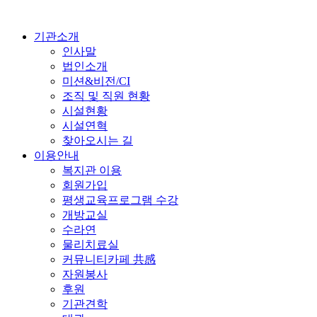
기관소개
인사말
법인소개
미션&비전/CI
조직 및 직원 현황
시설현황
시설연혁
찾아오시는 길
이용안내
복지관 이용
회원가입
평생교육프로그램 수강
개방교실
수라연
물리치료실
커뮤니티카페 共感
자원봉사
후원
기관견학