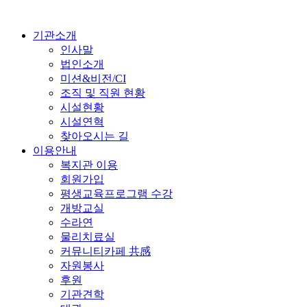
기관소개
인사말
법인소개
미션&비전/CI
조직 및 직원 현황
시설현황
시설연혁
찾아오시는 길
이용안내
복지관 이용
회원가입
평생교육프로그램 수강
개방교실
수라연
물리치료실
커뮤니티카페 共感
자원봉사
후원
기관견학