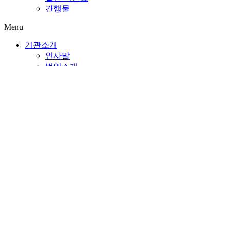
간행물
Menu
기관소개
인사말
법인소개
미션&비전/CI
조직 및 직원 현황
시설현황
시설연혁
찾아오시는 길
이용안내
복지관 이용
회원가입
평생교육프로그램 수강
개방교실
수라연
물리치료실
커뮤니티카페 共感
자원봉사
후원