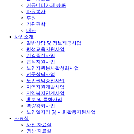
커뮤니티카페 共感
자원봉사
후원
기관견학
대관
사업소개
일반상담 및 정보제공사업
평생교육지원사업
건강증진사업
급식지원사업
노인자원봉사활성화사업
전문상담사업
노인권익증진사업
지역자원개발사업
지역복지연계사업
홍보 및 특화사업
역량강화사업
노인일자리 및 사회활동지원사업
자료실
사진 자료실
영상 자료실