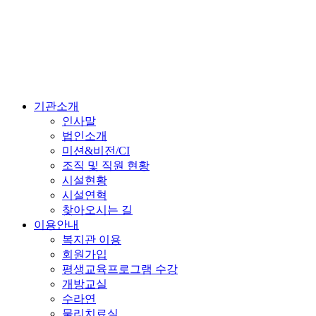
기관소개
인사말
법인소개
미션&비전/CI
조직 및 직원 현황
시설현황
시설연혁
찾아오시는 길
이용안내
복지관 이용
회원가입
평생교육프로그램 수강
개방교실
수라연
물리치료실