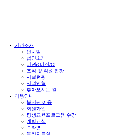
기관소개
인사말
법인소개
미션&비전/CI
조직 및 직원 현황
시설현황
시설연혁
찾아오시는 길
이용안내
복지관 이용
회원가입
평생교육프로그램 수강
개방교실
수라연
물리치료실