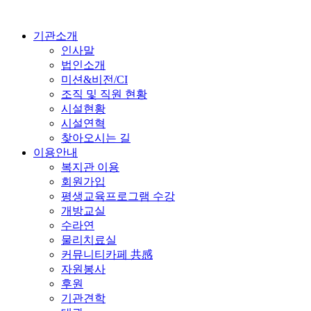
기관소개
인사말
법인소개
미션&비전/CI
조직 및 직원 현황
시설현황
시설연혁
찾아오시는 길
이용안내
복지관 이용
회원가입
평생교육프로그램 수강
개방교실
수라연
물리치료실
커뮤니티카페 共感
자원봉사
후원
기관견학