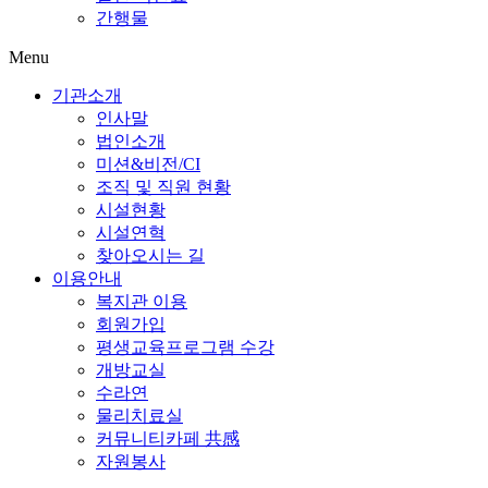
간행물
Menu
기관소개
인사말
법인소개
미션&비전/CI
조직 및 직원 현황
시설현황
시설연혁
찾아오시는 길
이용안내
복지관 이용
회원가입
평생교육프로그램 수강
개방교실
수라연
물리치료실
커뮤니티카페 共感
자원봉사
후원