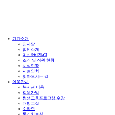
기관소개
인사말
법인소개
미션&비전/CI
조직 및 직원 현황
시설현황
시설연혁
찾아오시는 길
이용안내
복지관 이용
회원가입
평생교육프로그램 수강
개방교실
수라연
물리치료실