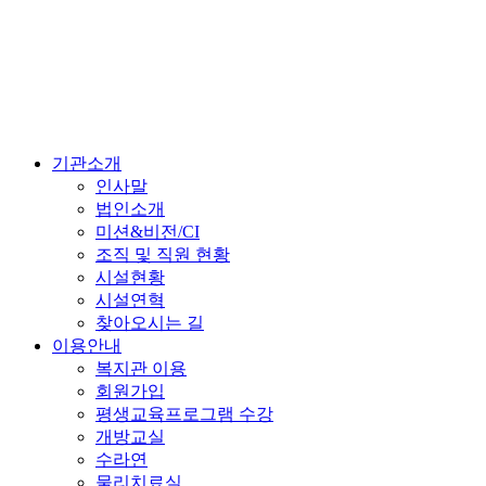
기관소개
인사말
법인소개
미션&비전/CI
조직 및 직원 현황
시설현황
시설연혁
찾아오시는 길
이용안내
복지관 이용
회원가입
평생교육프로그램 수강
개방교실
수라연
물리치료실