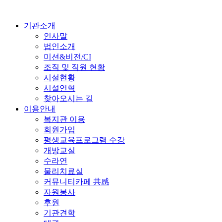
기관소개
인사말
법인소개
미션&비전/CI
조직 및 직원 현황
시설현황
시설연혁
찾아오시는 길
이용안내
복지관 이용
회원가입
평생교육프로그램 수강
개방교실
수라연
물리치료실
커뮤니티카페 共感
자원봉사
후원
기관견학