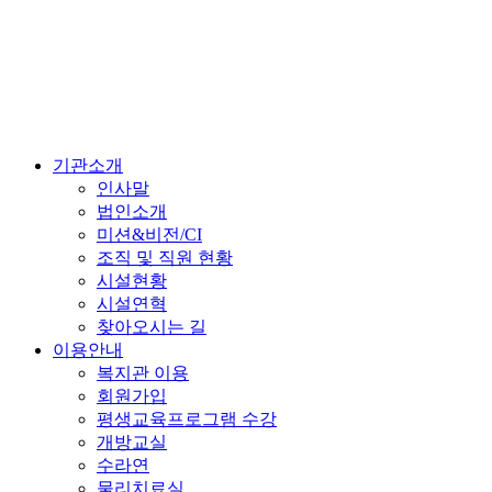
기관소개
인사말
법인소개
미션&비전/CI
조직 및 직원 현황
시설현황
시설연혁
찾아오시는 길
이용안내
복지관 이용
회원가입
평생교육프로그램 수강
개방교실
수라연
물리치료실