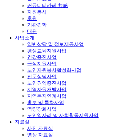
커뮤니티카페 共感
자원봉사
후원
기관견학
대관
사업소개
일반상담 및 정보제공사업
평생교육지원사업
건강증진사업
급식지원사업
노인자원봉사활성화사업
전문상담사업
노인권익증진사업
지역자원개발사업
지역복지연계사업
홍보 및 특화사업
역량강화사업
노인일자리 및 사회활동지원사업
자료실
사진 자료실
영상 자료실