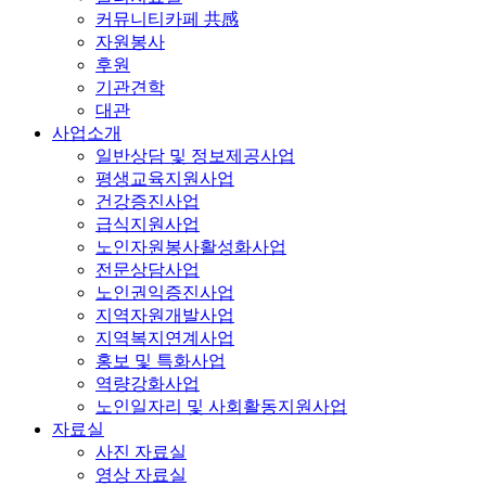
커뮤니티카페 共感
자원봉사
후원
기관견학
대관
사업소개
일반상담 및 정보제공사업
평생교육지원사업
건강증진사업
급식지원사업
노인자원봉사활성화사업
전문상담사업
노인권익증진사업
지역자원개발사업
지역복지연계사업
홍보 및 특화사업
역량강화사업
노인일자리 및 사회활동지원사업
자료실
사진 자료실
영상 자료실