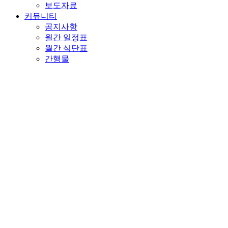
보도자료
커뮤니티
공지사항
월간 일정표
월간 식단표
간행물
Menu
기관소개
인사말
법인소개
미션&비전/CI
조직 및 직원 현황
시설현황
시설연혁
찾아오시는 길
이용안내
복지관 이용
회원가입
평생교육프로그램 수강
개방교실