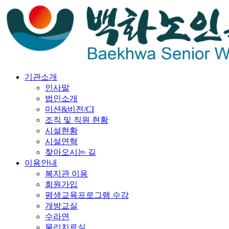
기관소개
인사말
법인소개
미션&비전/CI
조직 및 직원 현황
시설현황
시설연혁
찾아오시는 길
이용안내
복지관 이용
회원가입
평생교육프로그램 수강
개방교실
수라연
물리치료실