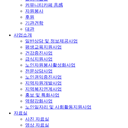
커뮤니티카페 共感
자원봉사
후원
기관견학
대관
사업소개
일반상담 및 정보제공사업
평생교육지원사업
건강증진사업
급식지원사업
노인자원봉사활성화사업
전문상담사업
노인권익증진사업
지역자원개발사업
지역복지연계사업
홍보 및 특화사업
역량강화사업
노인일자리 및 사회활동지원사업
자료실
사진 자료실
영상 자료실