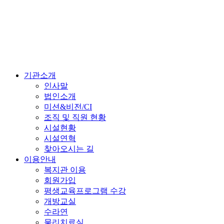
기관소개
인사말
법인소개
미션&비전/CI
조직 및 직원 현황
시설현황
시설연혁
찾아오시는 길
이용안내
복지관 이용
회원가입
평생교육프로그램 수강
개방교실
수라연
물리치료실