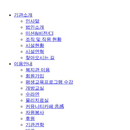
기관소개
인사말
법인소개
미션&비전/CI
조직 및 직원 현황
시설현황
시설연혁
찾아오시는 길
이용안내
복지관 이용
회원가입
평생교육프로그램 수강
개방교실
수라연
물리치료실
커뮤니티카페 共感
자원봉사
후원
기관견학