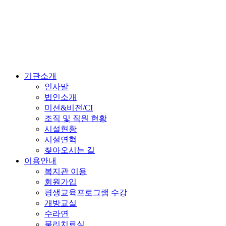
기관소개
인사말
법인소개
미션&비전/CI
조직 및 직원 현황
시설현황
시설연혁
찾아오시는 길
이용안내
복지관 이용
회원가입
평생교육프로그램 수강
개방교실
수라연
물리치료실