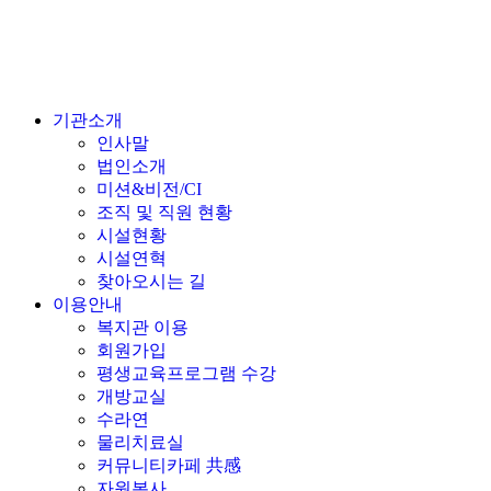
기관소개
인사말
법인소개
미션&비전/CI
조직 및 직원 현황
시설현황
시설연혁
찾아오시는 길
이용안내
복지관 이용
회원가입
평생교육프로그램 수강
개방교실
수라연
물리치료실
커뮤니티카페 共感
자원봉사
후원
기관견학