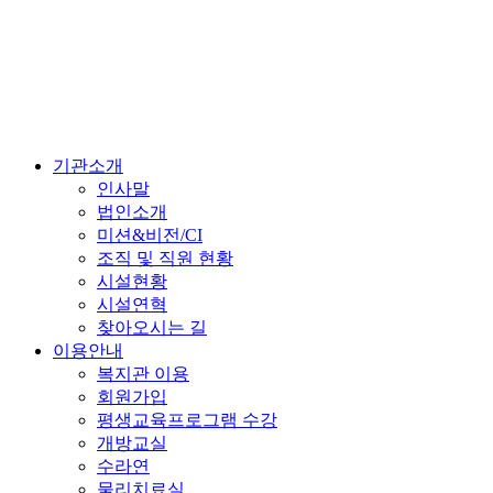
기관소개
인사말
법인소개
미션&비전/CI
조직 및 직원 현황
시설현황
시설연혁
찾아오시는 길
이용안내
복지관 이용
회원가입
평생교육프로그램 수강
개방교실
수라연
물리치료실