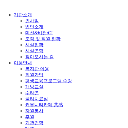
기관소개
인사말
법인소개
미션&비전/CI
조직 및 직원 현황
시설현황
시설연혁
찾아오시는 길
이용안내
복지관 이용
회원가입
평생교육프로그램 수강
개방교실
수라연
물리치료실
커뮤니티카페 共感
자원봉사
후원
기관견학