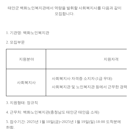
태안군 백화노인복지관에서 역량을 발휘할 사회복지사를 다음과 같이
모집합니다
.
1.
기관명
:
백화노인복지관
2.
모집부문
지원분야
지원자격
사회복지사 자격증 소지자
(1
급 우대
)
사회복지사
사회복지관 및 노인복지관 등에서 근무한 경력
3.
지원형태
:
정규직
4.
근무처
:
백화노인복지관
(
충청남도 태안군 태안읍 소재
)
5.
접수기간
: 2025
년
1
월
10
일
(
금
)~2025
년
1
월
19
일
(
일
) 18:00
도착분에
한함
.