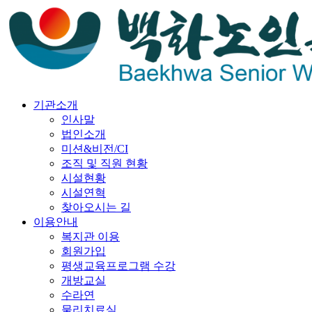
기관소개
인사말
법인소개
미션&비전/CI
조직 및 직원 현황
시설현황
시설연혁
찾아오시는 길
이용안내
복지관 이용
회원가입
평생교육프로그램 수강
개방교실
수라연
물리치료실