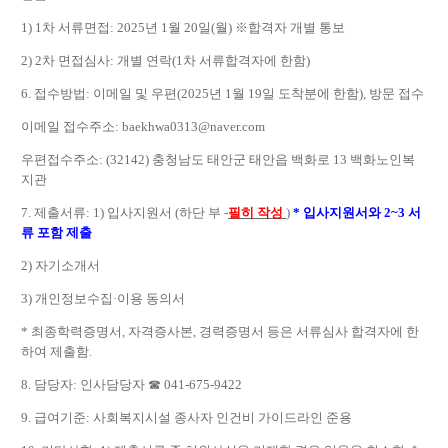
1) 1
차 서류면접
: 2025
년
1
월
20
일
(
월
)
※
합격자 개별 통보
2) 2
차 면접심사
:
개별 연락
(1
차 서류합격자에 한함
)
6.
접수방법
:
이메일 및 우편
(2025
년
1
월
19
일 도착분에 한함
),
방문 접수
이메일 접수주소
: baekhwa0313@naver.com
우편접수주소
: (32142)
충청남도 태안군 태안읍 백화로
13
백화노인복
지관
7.
제출서류
: 1)
입사지원서
(
하단 부
-
필히 작성
)
*
입사지원서와
2~3
서
류 포함 제출
2)
자기
소개서
3)
개인정보수집
·
이용 동의서
*
최종학력증명서
,
자격증사본
,
경력증명서 등은 서류심사 합격자에 한
하여 제출함
.
8.
담당자
:
인사담당자
☎
041-675-9422
9.
급여기준
:
사회복지시설 종사자 인건비 가이드라인 준용