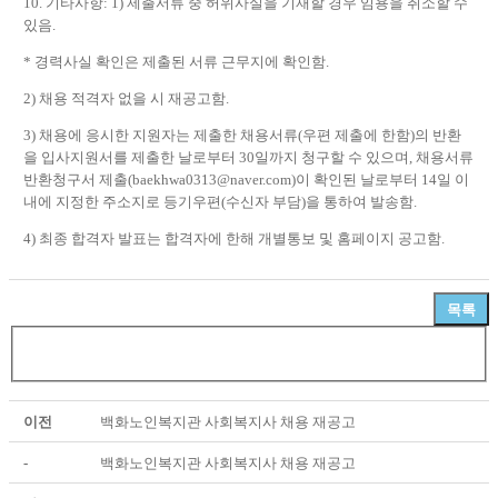
10.
기타사항
: 1)
제출서류 중 허위사실을 기재할 경우 임용을 취소할 수
있음
.
*
경력사실 확인은 제출된 서류 근무지에 확인함
.
2)
채용 적격자 없을 시 재공고함
.
3)
채용에 응시한 지원자는 제출한 채용서류
(
우편 제출에 한함
)
의 반환
을 입사지원서를 제출한 날로부터
30
일까지 청구할 수 있으며
,
채용서류
반환청구서 제출
(baekhwa0313@naver.com)
이 확인된 날로부터
14
일 이
내에 지정한 주소지로 등기우편
(
수신자 부담
)
을 통하여 발송함
.
4)
최종 합격자 발표는 합격자에 한해 개별통보 및 홈페이지 공고함
.
목록
이전
백화노인복지관 사회복지사 채용 재공고
-
백화노인복지관 사회복지사 채용 재공고