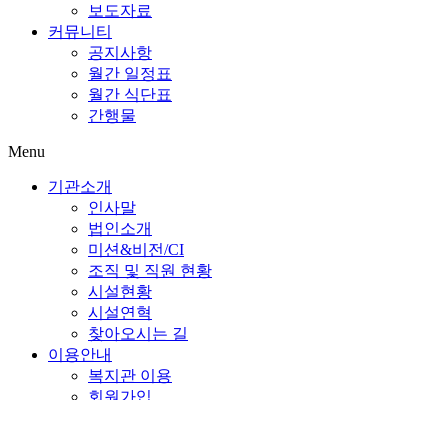
보도자료
커뮤니티
공지사항
월간 일정표
월간 식단표
간행물
Menu
기관소개
인사말
법인소개
미션&비전/CI
조직 및 직원 현황
시설현황
시설연혁
찾아오시는 길
이용안내
복지관 이용
회원가입
평생교육프로그램 수강
개방교실