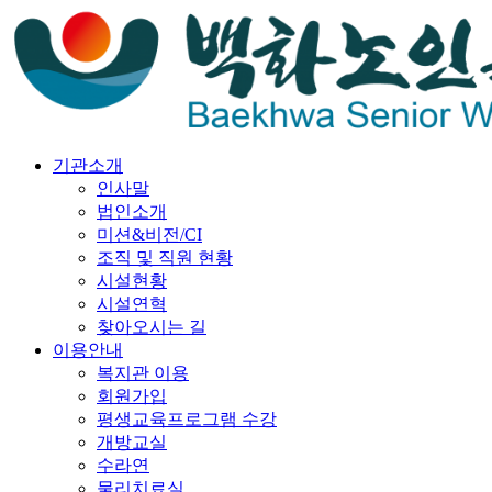
기관소개
인사말
법인소개
미션&비전/CI
조직 및 직원 현황
시설현황
시설연혁
찾아오시는 길
이용안내
복지관 이용
회원가입
평생교육프로그램 수강
개방교실
수라연
물리치료실