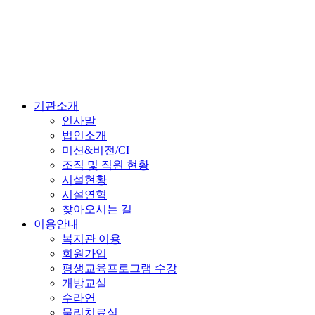
기관소개
인사말
법인소개
미션&비전/CI
조직 및 직원 현황
시설현황
시설연혁
찾아오시는 길
이용안내
복지관 이용
회원가입
평생교육프로그램 수강
개방교실
수라연
물리치료실